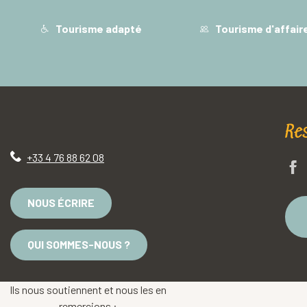
Tourisme adapté
Tourisme d'affair
Re
+33 4 76 88 62 08
NOUS ÉCRIRE
QUI SOMMES-NOUS ?
Ils nous soutiennent et nous les en
remercions :