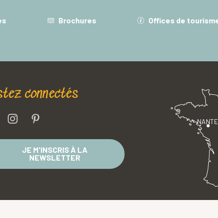
es
Brochures
Offices de tourism
stez connectés
NANT
JE M'INSCRIS À LA
NEWSLETTER