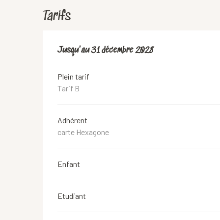
Tarifs
Du
Jusqu'au
18 juin 2019
31 décembre 2028
au
31 décembre 2028
Plein tarif
Tarif B
Adhérent
carte Hexagone
Enfant
Etudiant