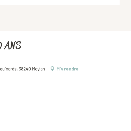
0 ANS
iguinards, 38240 Meylan
M'y rendre