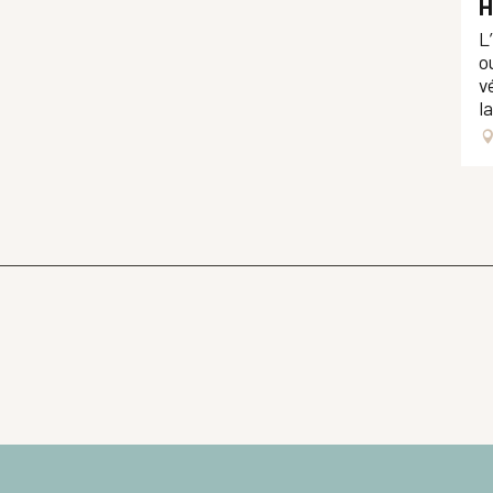
H
L
o
v
l