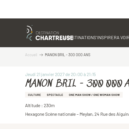
Aller
au
contenu
LA DESTINATION
S'INSPIRER
A VOIR
principal
Accueil
MANON BRIL - 300 000 ANS
Jeudi 21 janvier 2027 de 20:00 à 21:15
MANON BRIL - 300 000 
CULTURE
SPECTACLE
ONE MAN SHOW / ONE WOMAN SHOW
Altitude : 230m
Hexagone Scène nationale – Meylan, 24 Rue des Aiguin