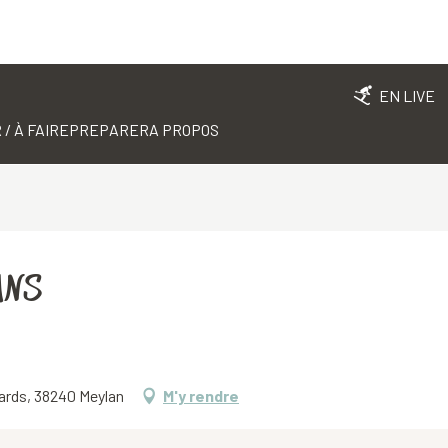
EN LIVE
 / À FAIRE
PREPARER
A PROPOS
ANS
ards, 38240 Meylan
M'y rendre