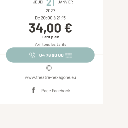
21
JEUDI
JANVIER
2027
De 20:00 à 21:15
34,00 €
Tarif plein
Voir tous les tarifs
04 76 90 00
▒▒
www.theatre-hexagone.eu
Page Facebook