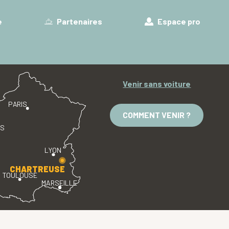
e
Partenaires
Espace pro
Venir sans voiture
PARIS
COMMENT VENIR ?
ES
LYON
CHARTREUSE
TOULOUSE
MARSEILLE