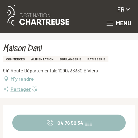
FR
MENU
Aller
Accueil
Maison Dani
au
contenu
principal
Maison Dani
COMMERCES
ALIMENTATION
BOULANGERIE
PÂTISSERIE
941 Route Départementale 1090, 38330 Biviers
M'y rendre
Ajouter aux favoris
Partager
Ouverture et coordonnées
04 76 52 34
▒▒