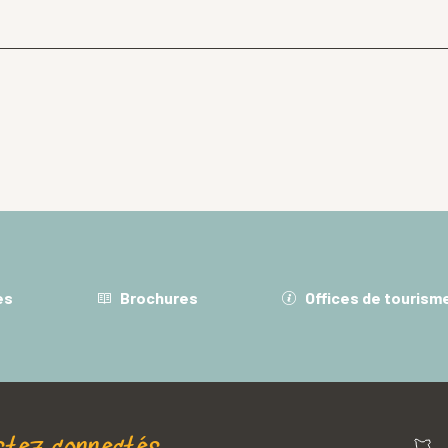
es
Brochures
Offices de tourism