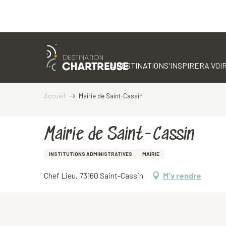
Aller
au
contenu
LA DESTINATION
S'INSPIRER
A VOIR
principal
Accueil
Mairie de Saint-Cassin
Mairie de Saint-Cassin
INSTITUTIONS ADMINISTRATIVES
MAIRIE
Chef Lieu, 73160 Saint-Cassin
M'y rendre