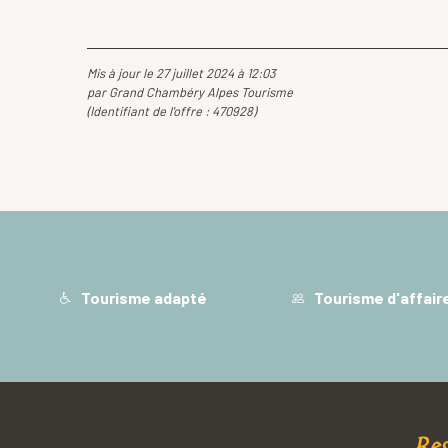
Mis à jour le 27 juillet 2024 à 12:03
par Grand Chambéry Alpes Tourisme
(Identifiant de l'offre :
470928
)
Tourisme adapté
Tourisme d'affair