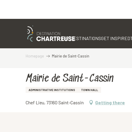
Aller
au
contenu
THE DESTINATIONS
GET INSPIRED
principal
Homepage
Mairie de Saint-Cassin
Mairie de Saint-Cassin
ADMINISTRATIVE INSTITUTIONS
TOWN HALL
Chef Lieu, 73160 Saint-Cassin
Getting there