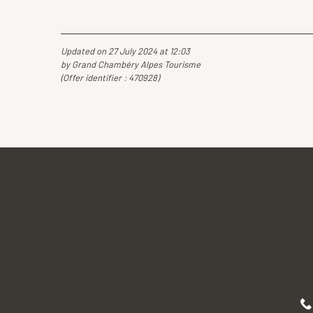
Updated on 27 July 2024 at 12:03
by Grand Chambéry Alpes Tourisme
(Offer identifier :
470928
)