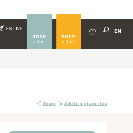
EN LIVE
EN
Search
BOOK
SHOP
online
online
Voir les favoris
Ajouter aux favoris
Share
Add to my favorites
Opening hours & contact de