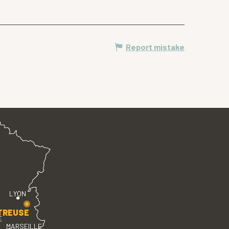
Report mistake
LYON
TREUSE
E
MARSEILLE