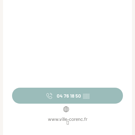
04 76 18 50
▒▒
www.ville-corenc.fr