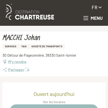
FR
MENU
Aller
Accueil
MACCHI Johan
au
contenu
principal
MACCHI Johan
SERVICES
TAXI
SOCIÉTÉ DE TRANSPORTS
30 Détour de Pageonnière, 38330 Saint-Ismier
M'y rendre
Ajouter aux favoris
Partager
Ouverture et coordonnées
Ouvert aujourd'hui
Voir les horaires