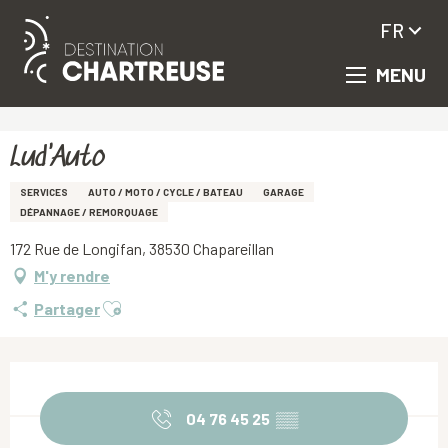
FR
MENU
Aller
Accueil
Lud'Auto
au
contenu
principal
Lud'Auto
SERVICES
AUTO / MOTO / CYCLE / BATEAU
GARAGE
DÉPANNAGE / REMORQUAGE
172 Rue de Longifan, 38530 Chapareillan
M'y rendre
Ajouter aux favoris
Partager
Ouverture et coordonnées
04 76 45 25
▒▒