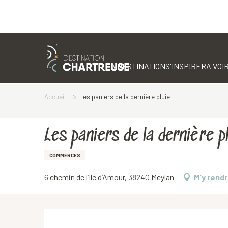
Aller
au
contenu
LA DESTINATION
S'INSPIRER
A VOIR
principal
Accueil
Les paniers de la dernière pluie
Les paniers de la dernière p
COMMERCES
6 chemin de l’Ile d’Amour, 38240 Meylan
M'y rend
Description