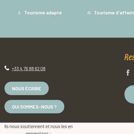
Tourisme adapté
Tourisme d'affair
Re
+33 4 76 88 62 08
NOUS ÉCRIRE
QUI SOMMES-NOUS ?
Ils nous soutiennent et nous les en
remercions :