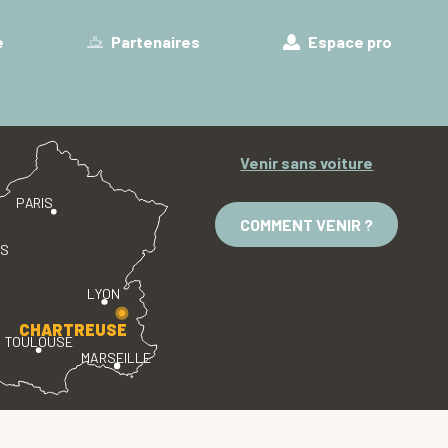
e
Partenaires
Espace pro
Venir sans voiture
PARIS
COMMENT VENIR ?
ES
LYON
CHARTREUSE
TOULOUSE
MARSEILLE