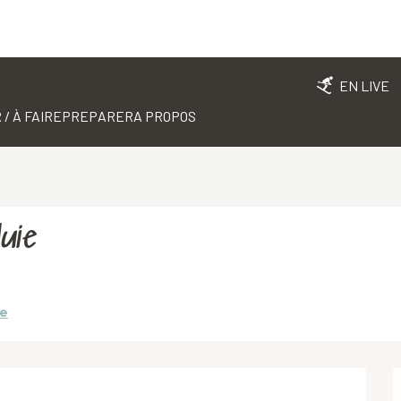
EN LIVE
 / À FAIRE
PREPARER
A PROPOS
luie
re