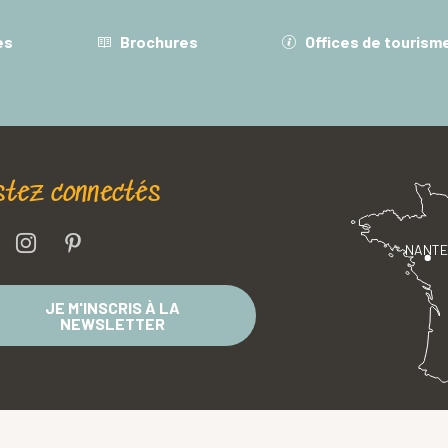
es
Brochures
Offices de tourism
stez connectés
NANT
JE M'INSCRIS À LA
NEWSLETTER