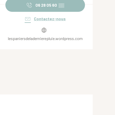
06 28 05 60
▒▒
Contactez-nous
lespaniersdeladernierepluie.wordpress.com