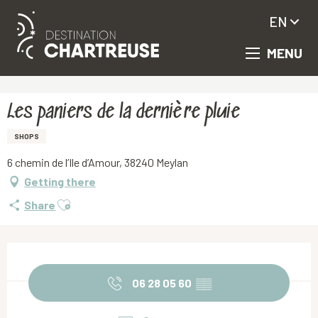
EN
MENU
Aller
Homepage
Les paniers de la dernière pluie
au
contenu
principal
Les paniers de la dernière pluie
SHOPS
6 chemin de l’Ile d’Amour, 38240 Meylan
Getting there
Ajouter aux favoris
Share
Opening hours & contact details
06 28 05 60
▒▒