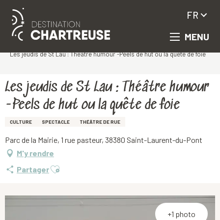
FR
MENU
Aller
Accueil
au
Les jeudis de St Lau : Théâtre humour -Peels de hut ou la quête de foie
contenu
principal
Les jeudis de St Lau : Théâtre humour
-Peels de hut ou la quête de foie
CULTURE
SPECTACLE
THÉÂTRE DE RUE
Parc de la Mairie, 1 rue pasteur, 38380 Saint-Laurent-du-Pont
M'y rendre
Ajouter aux favoris
Partager
+1 photo