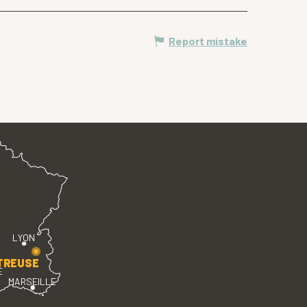
Report mistake
LYON
TREUSE
E
MARSEILLE