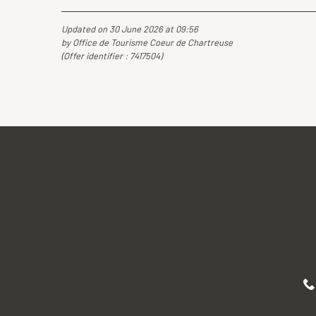
Updated on 30 June 2026 at 09:56
by Office de Tourisme Coeur de Chartreuse
(Offer identifier :
7417504
)