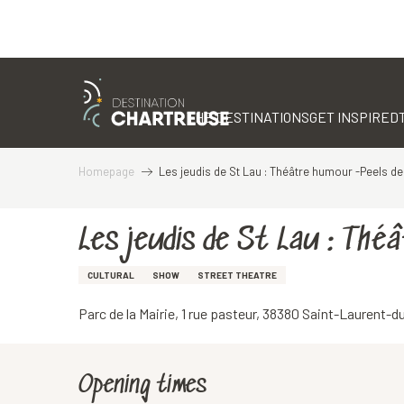
Aller
au
contenu
THE DESTINATIONS
GET INSPIRED
principal
Homepage
Les jeudis de St Lau : Théâtre humour -Peels de 
Les jeudis de St Lau : Thé
CULTURAL
SHOW
STREET THEATRE
Parc de la Mairie, 1 rue pasteur, 38380 Saint-Laurent-
Opening times