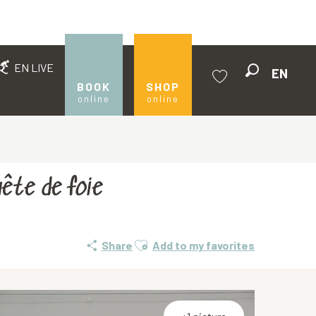
EN LIVE
EN
Search
BOOK
SHOP
online
online
Voir les favoris
ête de foie
Ajouter aux favoris
Share
Add to my favorites