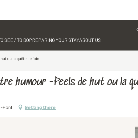
TO SEE / TO DO
PREPARING YOUR STAY
ABOUT US
hut ou la quête de foie
âtre humour -Peels de hut ou la qu
du-Pont
Getting there