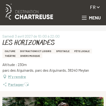
FR
MENU
Aller
Accueil
LES HORIZONADES
au
contenu
principal
Samedi 3 avril 2027 de 10:00 à 22:00
LES HORIZONADES
CULTURE
DISTRACTIONS ET LOISIRS
SPECTACLE
FÊTE LOCALE
THÉÂTRE
DIVERS MUSIQUE
Altitude : 230m
parc des Aiguinards, parc des Aiguinards, 38240 Meylan
M'y rendre
Ajouter aux favoris
Partager