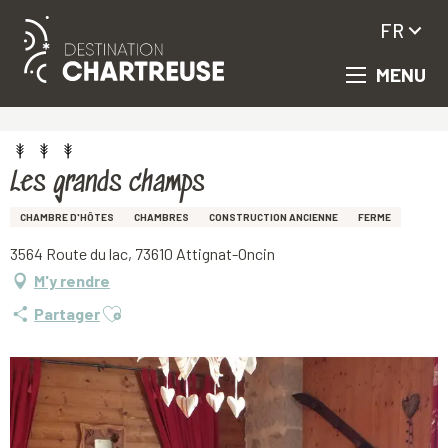
FR
MENU
Aller
Accueil
Les grands champs
au
contenu
principal
Les grands champs
CHAMBRE D'HÔTES
CHAMBRES
CONSTRUCTION ANCIENNE
FERME
3564 Route du lac, 73610 Attignat-Oncin
M'y rendre
Ajouter aux favoris
Partager