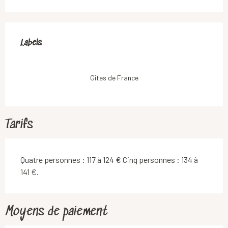
Offres de prestations
Labels
Labels
Gîtes de France
Tarifs
Quatre personnes : 117 à 124 € Cinq personnes : 134 à
141 €.
Moyens de paiement