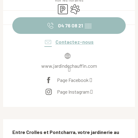
Voir les horaires
Parking
Animaux acceptés
04 76 08 21
▒▒
Contactez-nous
www.jardindechauffin.com
Page Facebook
Page Instagram
Description
Entre Crolles et Pontcharra, votre jardinerie au 