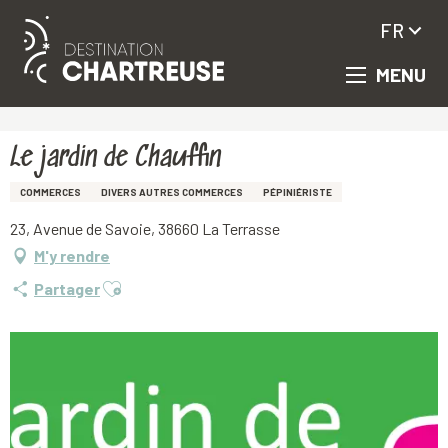
FR
MENU
Aller
Accueil
Le jardin de Chauffin
au
contenu
principal
Le jardin de Chauffin
COMMERCES
DIVERS AUTRES COMMERCES
PÉPINIÉRISTE
23, Avenue de Savoie, 38660 La Terrasse
M'y rendre
Ajouter aux favoris
Partager