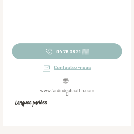
04 76 08 21
▒▒
Contactez-nous
www.jardindechauffin.com
Langues parlées
Langues parlées