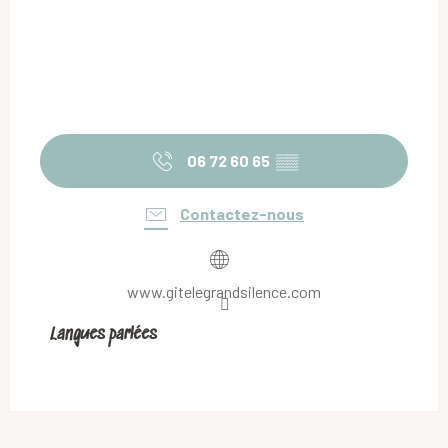
06 72 60 65
▒▒
Contactez-nous
www.gitelegrandsilence.com
Langues parlées
Langues parlées