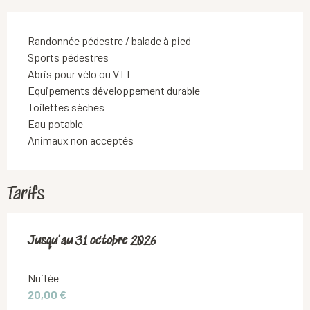
Randonnée pédestre / balade à pied
Sports pédestres
Abris pour vélo ou VTT
Equipements développement durable
Toilettes sèches
Eau potable
Animaux non acceptés
Tarifs
Du
Jusqu'au
1 avril 2026
31 octobre 2026
au
31 octobre 2026
Nuitée
20,00 €