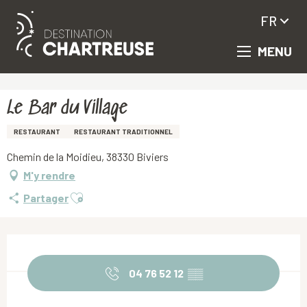
FR
MENU
Aller
Accueil
Le Bar du Village
au
contenu
principal
Le Bar du Village
RESTAURANT
RESTAURANT TRADITIONNEL
Chemin de la Moidieu, 38330 Biviers
M'y rendre
Ajouter aux favoris
Partager
Ouverture et coordonnées
04 76 52 12
▒▒