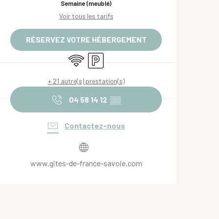
Semaine (meublé)
Voir tous les tarifs
RÉSERVEZ VOTRE HÉBERGEMENT
WiFi
Parking
+ 21 autre(s) prestation(s)
04 58 14 12
▒▒
Contactez-nous
www.gites-de-france-savoie.com