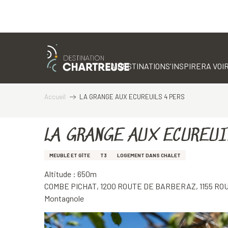
Aller
au
contenu
LA DESTINATION
S'INSPIRER
A VOIR
principal
Accueil
LA GRANGE AUX ECUREUILS 4 PERS
LA GRANGE AUX ECUREUI
MEUBLÉ ET GÎTE
T3
LOGEMENT DANS CHALET
Altitude : 650m
COMBE PICHAT, 1200 ROUTE DE BARBERAZ, 1155 R
Montagnole