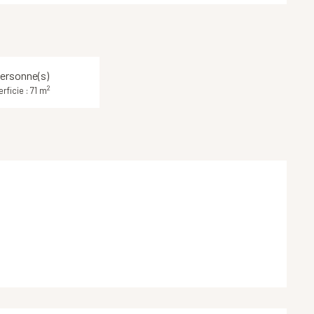
ersonne(s)
2
rficie : 71 m