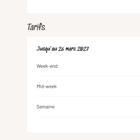
Tarifs
Du
Jusqu'au
28 mars 2026
26 mars 2027
au
26 mars 2027
Week-end
Mid-week
Semaine