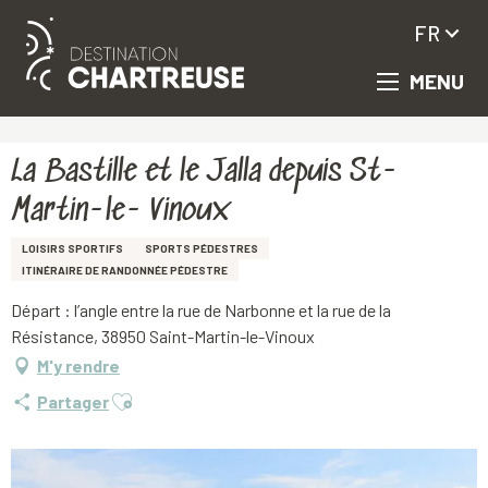
FR
MENU
Aller
Accueil
La Bastille et le Jalla depuis St-Martin-le- Vinoux
au
contenu
principal
La Bastille et le Jalla depuis St-
Martin-le- Vinoux
LOISIRS SPORTIFS
SPORTS PÉDESTRES
ITINÉRAIRE DE RANDONNÉE PÉDESTRE
Départ : l’angle entre la rue de Narbonne et la rue de la
Résistance, 38950 Saint-Martin-le-Vinoux
M'y rendre
Ajouter aux favoris
Partager