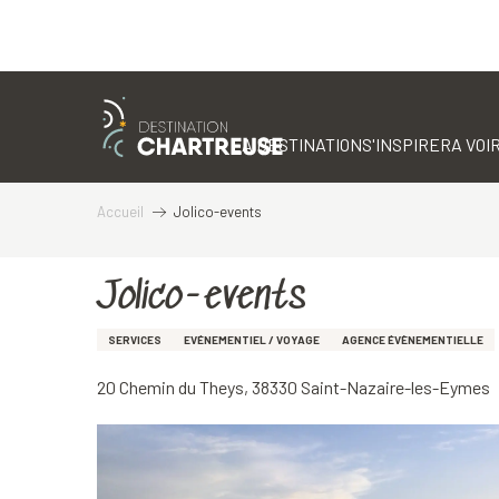
Aller
au
contenu
LA DESTINATION
S'INSPIRER
A VOIR
principal
Accueil
Jolico-events
Jolico-events
SERVICES
EVÉNEMENTIEL / VOYAGE
AGENCE ÉVÈNEMENTIELLE
20 Chemin du Theys, 38330 Saint-Nazaire-les-Eymes