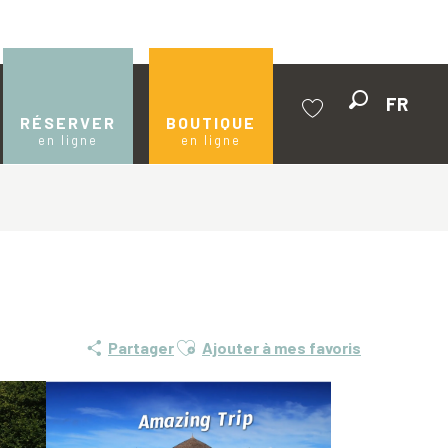
FR
Recherche
RÉSERVER
BOUTIQUE
en ligne
en ligne
Voir les favoris
Ajouter aux favoris
Partager
Ajouter à mes favoris