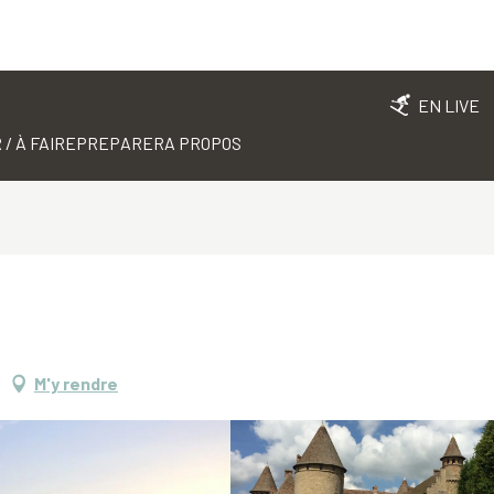
EN LIVE
 / À FAIRE
PREPARER
A PROPOS
M'y rendre