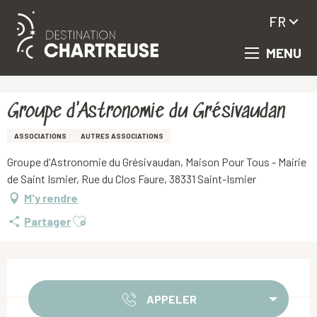
FR
MENU
Aller
Accueil
Groupe d'Astronomie du Grésivaudan
au
contenu
principal
Groupe d'Astronomie du Grésivaudan
ASSOCIATIONS
AUTRES ASSOCIATIONS
Groupe d'Astronomie du Grésivaudan, Maison Pour Tous - Mairie
de Saint Ismier, Rue du Clos Faure, 38331 Saint-Ismier
M'y rendre
Ajouter aux favoris
Partager
Ouverture et coordonnées
APPELER