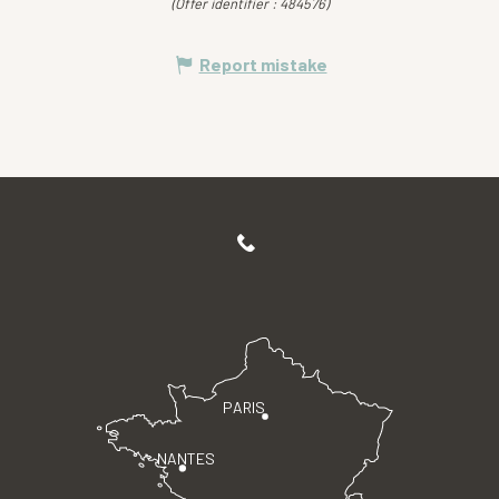
(Offer identifier :
484576
)
Report mistake
PARIS
NANTES