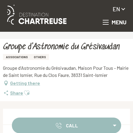
EN
MENU
Aller
Homepage
Groupe d'Astronomie du Grésivaudan
au
contenu
principal
Groupe d'Astronomie du Grésivaudan
ASSOCIATIONS
OTHERS
Groupe d'Astronomie du Grésivaudan, Maison Pour Tous - Mairie
de Saint Ismier, Rue du Clos Faure, 38331 Saint-Ismier
Getting there
Ajouter aux favoris
Share
Opening hours & contact details
CALL