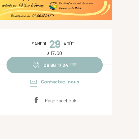
Ouverture et coordonnées
29
SAMEDI
AOÛT
à 17:00
06 66 17 24
▒▒
Contactez-nous
Page Facebook