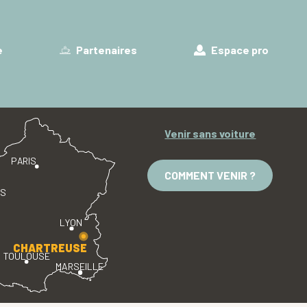
e
Partenaires
Espace pro
Venir sans voiture
PARIS
COMMENT VENIR ?
ES
LYON
CHARTREUSE
TOULOUSE
MARSEILLE