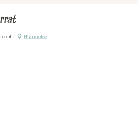
errat
ferrat
M'y rendre