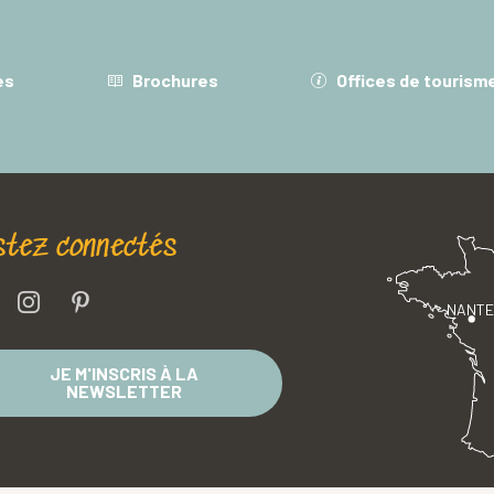
es
Brochures
Offices de tourism
stez connectés
NANT
JE M'INSCRIS À LA
NEWSLETTER