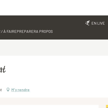
EN LIVE
 / À FAIRE
PREPARER
A PROPOS
at
at
M'y rendre