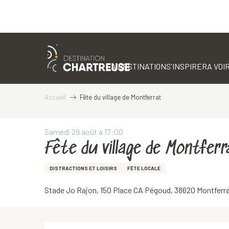
Aller
au
contenu
LA DESTINATION
S'INSPIRER
A VOIR
principal
Accueil
Fête du village de Montferrat
Samedi 29 août à 17:00
Fête du village de Montferr
DISTRACTIONS ET LOISIRS
FÊTE LOCALE
Stade Jo Rajon, 150 Place CA Pégoud, 38620 Montferr