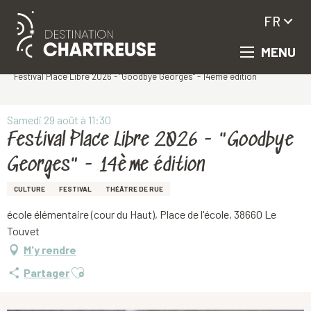
FR
MENU
Aller
Accueil
au
Festival Place Libre 2026 - "Goodbye Georges" - 14ème édition
contenu
principal
Samedi 29 août à 11:30
Festival Place Libre 2026 - "Goodbye
Georges" - 14ème édition
CULTURE
FESTIVAL
THÉÂTRE DE RUE
école élémentaire (cour du Haut), Place de l'école, 38660 Le
Touvet
M'y rendre
Ajouter aux favoris
Partager