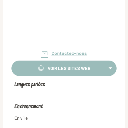
Contactez-nous
VOIR LES SITES WEB
Langues parlées
Langues parlées
Environnement
Environnement
En ville