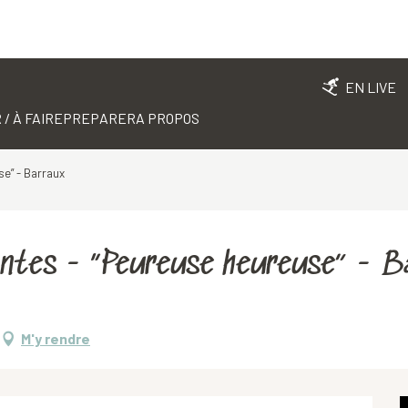
EN LIVE
 / À FAIRE
PREPARER
A PROPOS
se” - Barraux
llantes - “Peureuse heureuse” - 
M'y rendre