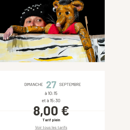
Ouverture et coordonnées
27
DIMANCHE
SEPTEMBRE
à 10:15
et à 15:30
8,00 €
Tarif plein
Voir tous les tarifs