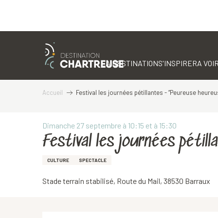
Aller
au
contenu
LA DESTINATION
S'INSPIRER
A VOIR
principal
Accueil
Festival les journées pétillantes - “Peureuse heureu
Dimanche 27 septembre à 10:15 et à 15:30
Festival les journées péti
CULTURE
SPECTACLE
Stade terrain stabilisé, Route du Mail, 38530 Barraux