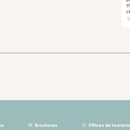
t
c
es
Brochures
Offices de tourism