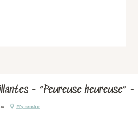
tillantes - “Peureuse heureuse” 
aux
M'y rendre