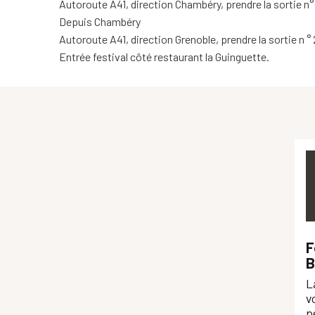
Autoroute A41, direction Chambéry, prendre la sortie n°
Depuis Chambéry
Autoroute A41, direction Grenoble, prendre la sortie n °
Entrée festival côté restaurant la Guinguette.
F
B
L
v
p