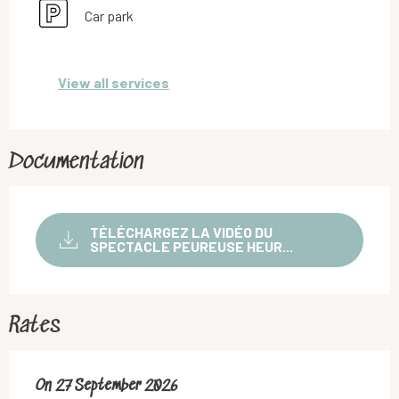
Car park
View all services
Documentation
TÉLÉCHARGEZ LA VIDÉO DU
SPECTACLE PEUREUSE HEUR...
Rates
On
On
27 September 2026
27 September 2026