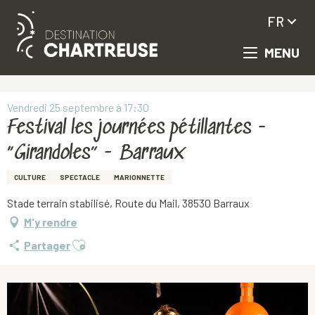
FR
MENU
Aller
Accueil
Festival les journées pétillantes - “Girandoles” - Barraux
au
contenu
principal
Vendredi 25 septembre à 17:30
Festival les journées pétillantes -
“Girandoles” - Barraux
CULTURE
SPECTACLE
MARIONNETTE
Stade terrain stabilisé, Route du Mail, 38530 Barraux
M'y rendre
Ajouter aux favoris
Partager