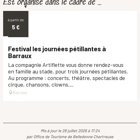
Est organisé dans le cadre de ...
à partir de
25
5
€
SEPT.
Festival les journées pétillantes à
Barraux
La compagnie Artiflette vous donne rendez-vous
en famille au stade, pour trois journées pétillantes.
Au programme : concerts, théâtre, spectacles de
cirque, chansons, clowns,...
Barraux
Mis à jour le 28 juillet 2026 à 17:24
par Office de Tourisme de Belledonne Chartreuse