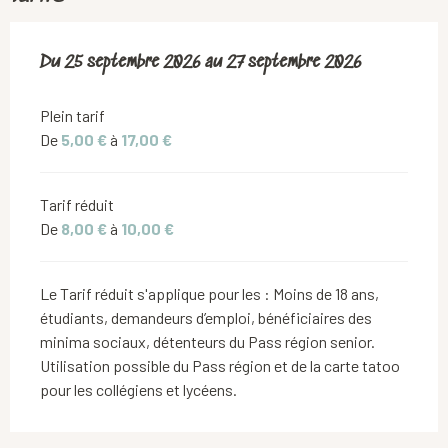
Du
Du
25 septembre 2026
25 septembre 2026
au
au
27 septembre 2026
27 septembre 2026
Plein tarif
De
5,00 €
à
17,00 €
Tarif réduit
De
8,00 €
à
10,00 €
Le Tarif réduit s'applique pour les : Moins de 18 ans,
étudiants, demandeurs d’emploi, bénéficiaires des
minima sociaux, détenteurs du Pass région senior.
Utilisation possible du Pass région et de la carte tatoo
pour les collégiens et lycéens.