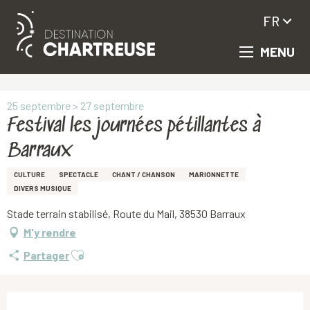
FR
MENU
Aller
Accueil
Festival les journées pétillantes à Barraux
au
contenu
principal
25 septembre > 27 septembre
Festival les journées pétillantes à
Barraux
CULTURE
SPECTACLE
CHANT / CHANSON
MARIONNETTE
DIVERS MUSIQUE
Stade terrain stabilisé, Route du Mail, 38530 Barraux
M'y rendre
Ajouter aux favoris
Partager