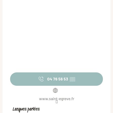
04 76 56 53
▒▒
www.saint-egreve.fr
Langues parlées
Langues parlées