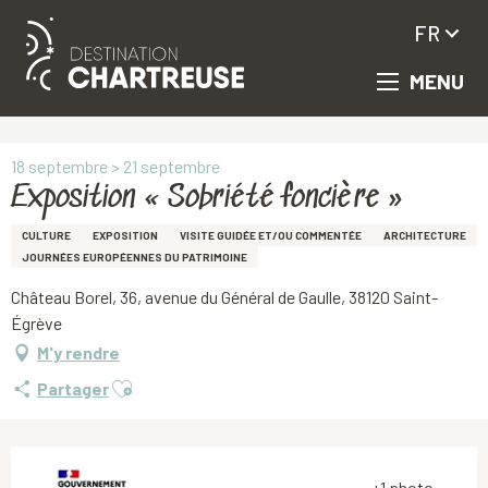
FR
MENU
Aller
Accueil
Exposition « Sobriété foncière »
au
contenu
principal
18 septembre > 21 septembre
Exposition « Sobriété foncière »
CULTURE
EXPOSITION
VISITE GUIDÉE ET/OU COMMENTÉE
ARCHITECTURE
JOURNÉES EUROPÉENNES DU PATRIMOINE
Château Borel, 36, avenue du Général de Gaulle, 38120 Saint-
Égrève
M'y rendre
Ajouter aux favoris
Partager
+1 photo