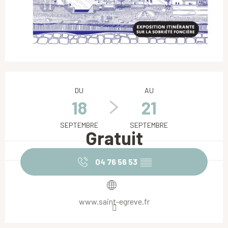
Ouverture et coordonnées
DU
AU
18
21
SEPTEMBRE
SEPTEMBRE
Gratuit
04 76 56 53
▒▒
www.saint-egreve.fr