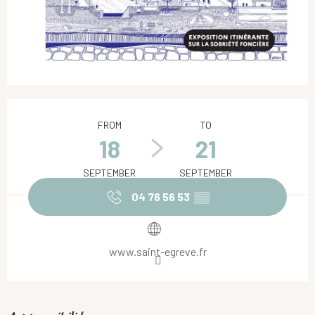
Opening hours & contact details
FROM
TO
18
21
SEPTEMBER
SEPTEMBER
04 76 56 53
▒▒
www.saint-egreve.fr