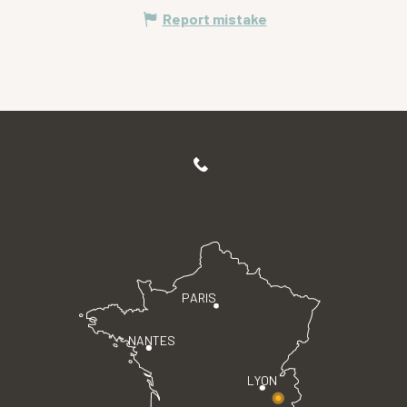
Report mistake
PARIS
NANTES
LYON