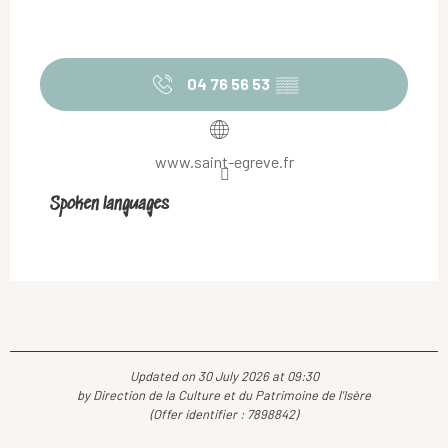
04 76 56 53
▒▒
www.saint-egreve.fr
Spoken languages
Spoken languages
Updated on 30 July 2026 at 09:30
by Direction de la Culture et du Patrimoine de l'Isère
(Offer identifier :
7898842
)