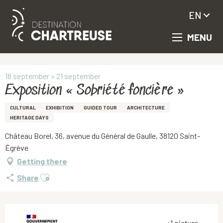
EN
MENU
Aller
Homepage
Exposition « Sobriété foncière »
au
contenu
principal
18 september > 21 september
Exposition « Sobriété foncière »
CULTURAL
EXHIBITION
GUIDED TOUR
ARCHITECTURE
HERITAGE DAYS
Château Borel, 36, avenue du Général de Gaulle, 38120 Saint-
Égrève
Getting there
Ajouter aux favoris
Share
+1 picture