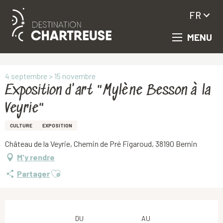
FR
MENU
Aller
Accueil
Exposition d'art "Mylène Besson à la Veyrie"
au
contenu
principal
4 septembre > 15 novembre
Exposition d'art "Mylène Besson à la
Veyrie"
CULTURE
EXPOSITION
Château de la Veyrie, Chemin de Pré Figaroud, 38190 Bernin
M'y rendre
Ajouter aux favoris
Partager
Ouverture et coordonnées
DU
AU