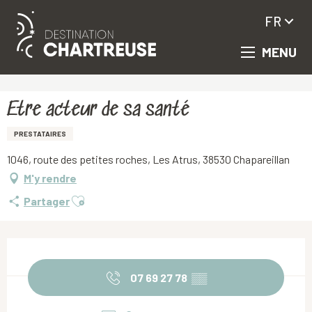
FR
MENU
Aller
Accueil
Etre acteur de sa santé
au
contenu
principal
Etre acteur de sa santé
PRESTATAIRES
1046, route des petites roches, Les Atrus, 38530 Chapareillan
M'y rendre
Ajouter aux favoris
Partager
Ouverture et coordonnées
07 69 27 78
▒▒