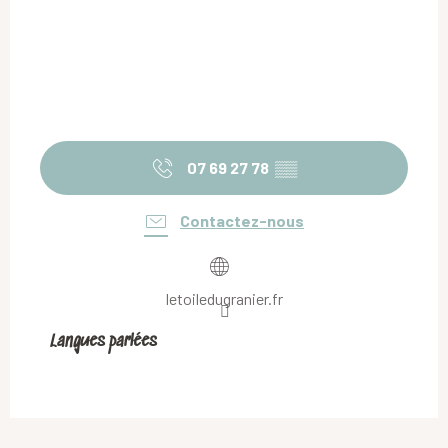
07 69 27 78
▒▒
Contactez-nous
letoiledugranier.fr
Langues parlées
Langues parlées