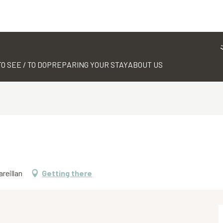
TO SEE / TO DO
PREPARING YOUR STAY
ABOUT US
reillan
Getting there