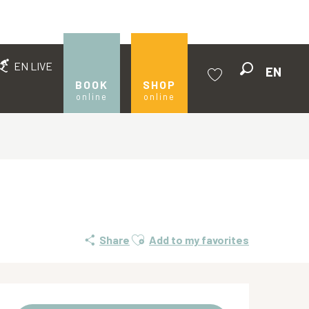
EN LIVE
EN
Search
BOOK
SHOP
online
online
Voir les favoris
Ajouter aux favoris
Share
Add to my favorites
Opening hours & contact de