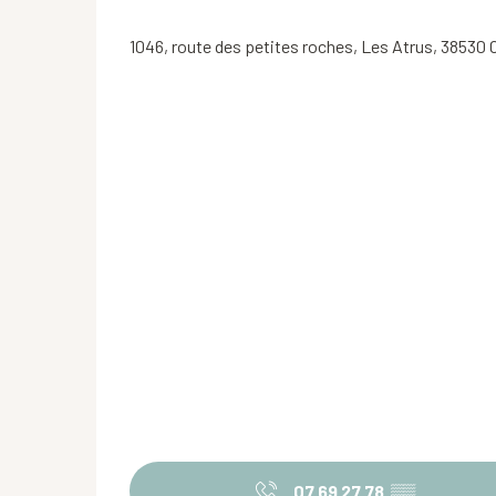
1046, route des petites roches, Les Atrus, 38530 
07 69 27 78
▒▒