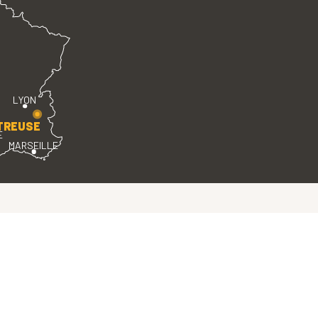
LYON
TREUSE
E
MARSEILLE