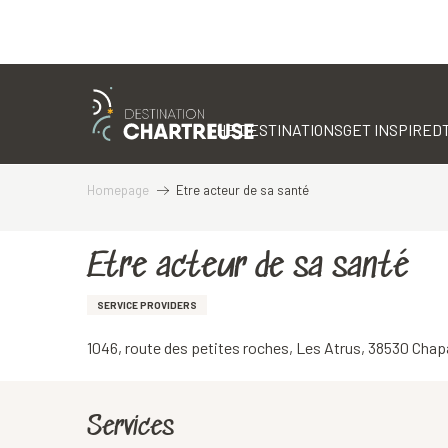
Aller
au
contenu
THE DESTINATIONS
GET INSPIRED
principal
Homepage
Etre acteur de sa santé
Etre acteur de sa santé
SERVICE PROVIDERS
1046, route des petites roches, Les Atrus, 38530 Chapa
Services