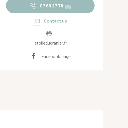
07 69 27 78
▒▒
Contact us
letoiledugranier.fr
Facebook page