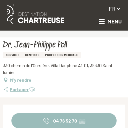
FR
MENU
Aller
Accueil
Dr. Jean-Philippe Poll
au
contenu
principal
Dr. Jean-Philippe Poll
SERVICES
DENTISTE
PROFESSION MÉDICALE
330 chemin de l'Oursière, Villa Dauphine A1-01, 38330 Saint-
Ismier
M'y rendre
Ajouter aux favoris
Partager
Ouverture et coordonnées
04 76 52 70
▒▒