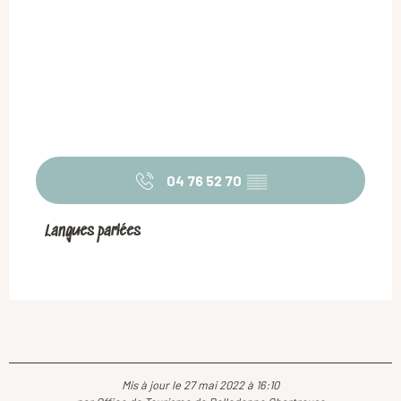
04 76 52 70
▒▒
Langues parlées
Langues parlées
Mis à jour le 27 mai 2022 à 16:10