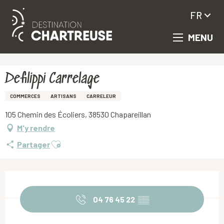
FR
MENU
Aller
Accueil
Defilippi Carrelage
au
contenu
principal
Defilippi Carrelage
COMMERCES
ARTISANS
CARRELEUR
105 Chemin des Écoliers, 38530 Chapareillan
M'y rendre
Ajouter aux favoris
Partager
Ouverture et coordonnées
04 76 45 22
▒▒