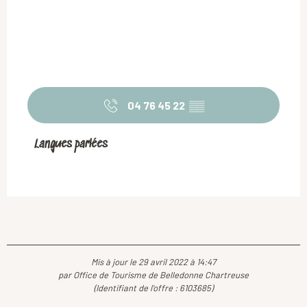
04 76 45 22
▒▒
Langues parlées
Langues parlées
Mis à jour le 29 avril 2022 à 14:47
par Office de Tourisme de Belledonne Chartreuse
(Identifiant de l'offre :
6103685
)