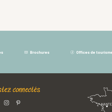
es
Brochures
Offices de tourism
stez connectés
NANT