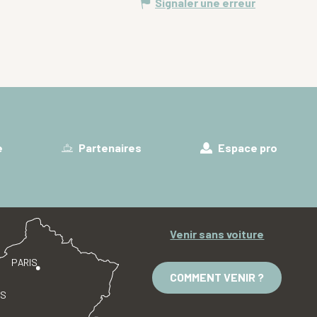
Signaler une erreur
e
Partenaires
Espace pro
Venir sans voiture
PARIS
COMMENT VENIR ?
ES