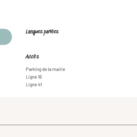
Langues parlées
Langues parlées
Accès
Accès
Parking de la mairie
Ligne 16
Ligne 41