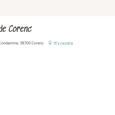
de Corenc
a Condamine, 38700 Corenc
M'y rendre