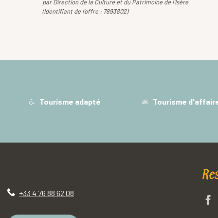
par Direction de la Culture et du Patrimoine de l'Isère
(Identifiant de l'offre :
7893802
)
Tourisme adapté
Tourisme d'affair
Re
+33 4 76 88 62 08