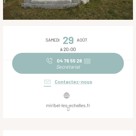
Ouverture et coordonnées
29
SAMEDI
AOÛT
à 20:00
04 76 55 28
▒▒
Secrétariat
Contactez-nous
miribel-les-echelles.fr