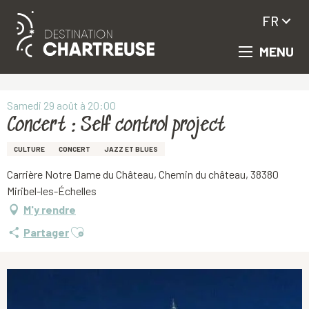
FR
MENU
Aller
Accueil
Concert : Self control project
au
contenu
principal
Samedi 29 août à 20:00
Concert : Self control project
CULTURE
CONCERT
JAZZ ET BLUES
Carrière Notre Dame du Château, Chemin du château, 38380
Miribel-les-Échelles
M'y rendre
Ajouter aux favoris
Partager