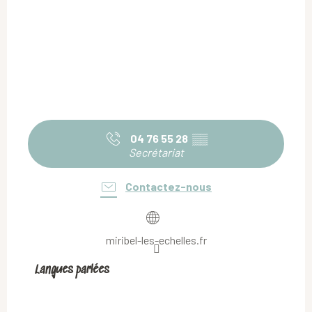
04 76 55 28
▒▒
Secrétariat
Contactez-nous
miribel-les-echelles.fr
Langues parlées
Langues parlées