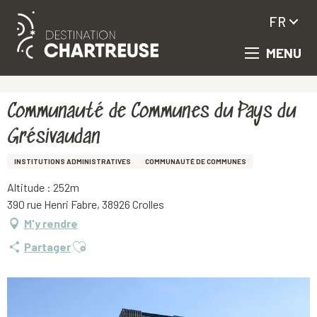
FR
MENU
Aller
Accueil
Communauté de Communes du Pays du Grésivaudan
au
contenu
principal
Communauté de Communes du Pays du
Grésivaudan
INSTITUTIONS ADMINISTRATIVES
COMMUNAUTÉ DE COMMUNES
Altitude : 252m
390 rue Henri Fabre, 38926 Crolles
M'y rendre
Ajouter aux favoris
Partager