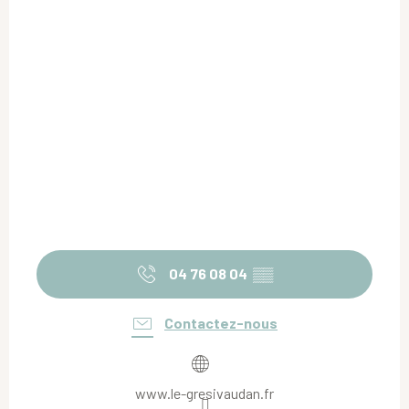
04 76 08 04
▒▒
Contactez-nous
www.le-gresivaudan.fr