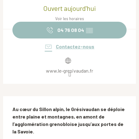
Ouvert aujourd'hui
Voir les horaires
04 76 08 04
▒▒
Contactez-nous
www.le-gresivaudan.fr
Description
Au cœur du Sillon alpin, le Grésivaudan se déploie 
entre plaine et montagnes, en amont de 
l’agglomération grenobloise jusqu’aux portes de 
la Savoie.