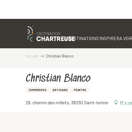
Aller
au
contenu
LA DESTINATION
S'INSPIRER
A VOIR
principal
Accueil
Christian Blanco
Christian Blanco
COMMERCES
ARTISANS
PEINTRE
29, chemin des millets, 38330 Saint-Ismier
M'y r