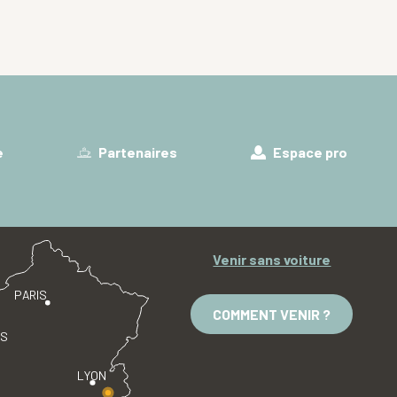
e
Partenaires
Espace pro
Venir sans voiture
PARIS
COMMENT VENIR ?
ES
LYON