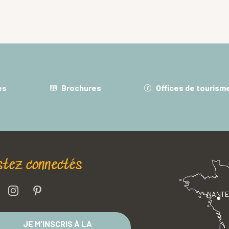
es
Brochures
Offices de tourism
stez connectés
NANT
JE M'INSCRIS À LA