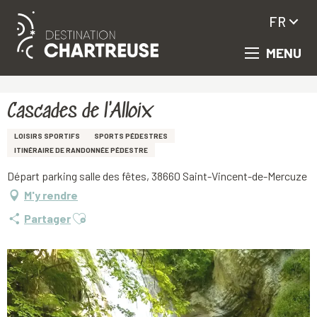
FR
MENU
Aller
Accueil
Cascades de l'Alloix
au
contenu
principal
Cascades de l'Alloix
LOISIRS SPORTIFS
SPORTS PÉDESTRES
ITINÉRAIRE DE RANDONNÉE PÉDESTRE
Départ parking salle des fêtes, 38660 Saint-Vincent-de-Mercuze
M'y rendre
Ajouter aux favoris
Partager