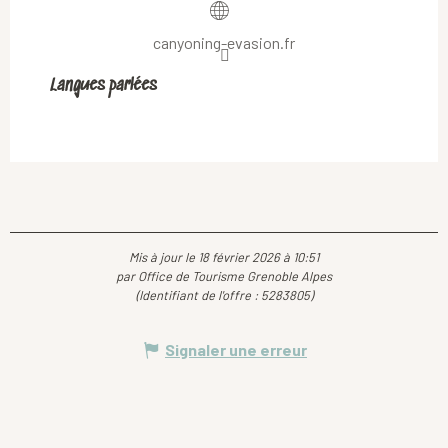
canyoning-evasion.fr
Langues parlées
Langues parlées
Mis à jour le 18 février 2026 à 10:51
par Office de Tourisme Grenoble Alpes
(Identifiant de l'offre :
5283805
)
Signaler une erreur