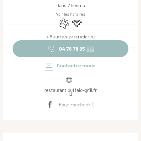
dans 7 heures
Voir les horaires
Animaux acceptés
WiFi
+ 8 autre(s) prestation(s)
04 76 78 95
▒▒
Contactez-nous
restaurant.buffalo-grill.fr
Page Facebook
Description