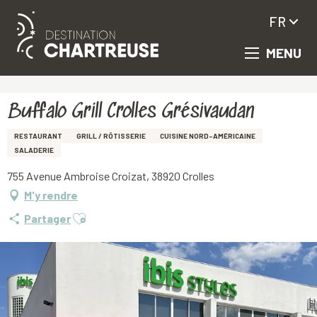
FR
MENU
Aller
Accueil
Buffalo Grill Crolles Grésivaudan
au
contenu
principal
Buffalo Grill Crolles Grésivaudan
RESTAURANT
GRILL / RÔTISSERIE
CUISINE NORD-AMÉRICAINE
SALADERIE
755 Avenue Ambroise Croizat, 38920 Crolles
M'y rendre
Ajouter aux favoris
Partager