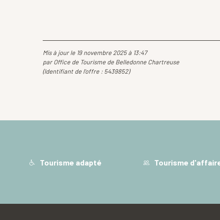
Mis à jour le 19 novembre 2025 à 13:47
par Office de Tourisme de Belledonne Chartreuse
(Identifiant de l'offre :
5439852
)
Tourisme adapté
Tourisme d'affair