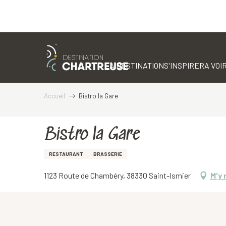
Aller
au
contenu
LA DESTINATION
S'INSPIRER
A VOIR
principal
Accueil
Bistro la Gare
Bistro la Gare
RESTAURANT
BRASSERIE
1123 Route de Chambéry, 38330 Saint-Ismier
M'y 