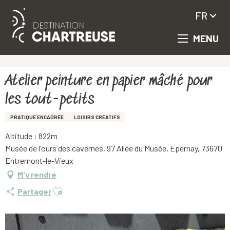
FR
MENU
Aller
Accueil
Atelier peinture en papier mâché pour les tout-petits
au
contenu
principal
Atelier peinture en papier mâché pour
les tout-petits
PRATIQUE ENCADRÉE
LOISIRS CRÉATIFS
Altitude : 822m
Musée de l'ours des cavernes, 97 Allée du Musée, Epernay, 73670
Entremont-le-Vieux
M'y rendre
Ajouter aux favoris
Partager