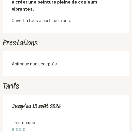
à créer une peinture pleine de couleurs 
vibrantes.
Ouvert à tous à partir de 3 ans.
Prestations
Animaux non acceptés
Tarifs
Du
Jusqu'au
16 juillet 2026
13 août 2026
au
13 août 2026
Tarif unique
6,00 €