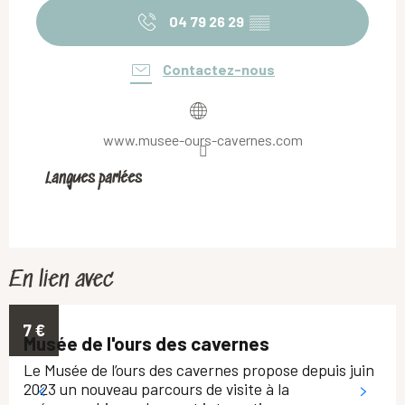
04 79 26 29
▒▒
Contactez-nous
www.musee-ours-cavernes.com
Langues parlées
Langues parlées
En lien avec
7
€
Musée de l'ours des cavernes
Le Musée de l’ours des cavernes propose depuis juin
2023 un nouveau parcours de visite à la