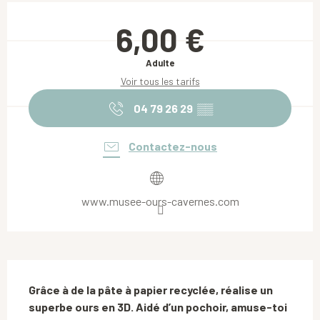
Ouverture et coordonnées
6,00 €
Adulte
Voir tous les tarifs
04 79 26 29
▒▒
Contactez-nous
www.musee-ours-cavernes.com
Description
Grâce à de la pâte à papier recyclée, réalise un 
superbe ours en 3D. Aidé d’un pochoir, amuse-toi 