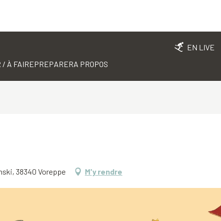
EN LIVE
 / À FAIRE
PREPARER
A PROPOS
vinski, 38340 Voreppe
M'y rendre