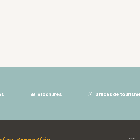
es
Brochures
Offices de tourism