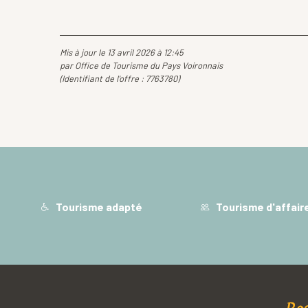
Mis à jour le 13 avril 2026 à 12:45
par Office de Tourisme du Pays Voironnais
(Identifiant de l'offre :
7763780
)
Tourisme adapté
Tourisme d'affair