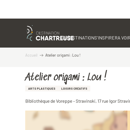
Aller
au
contenu
LA DESTINATION
S'INSPIRER
A VOIR
principal
Accueil
Atelier origami : Lou !
Atelier origami : Lou !
ARTS PLASTIQUES
LOISIRS CRÉATIFS
Bibliothèque de Voreppe - Stravinski, 17 rue Igor Stra