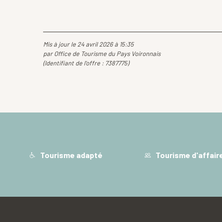
Mis à jour le 24 avril 2026 à 15:35
par Office de Tourisme du Pays Voironnais
(Identifiant de l'offre :
7387775
)
Tourisme adapté
Tourisme d'affair