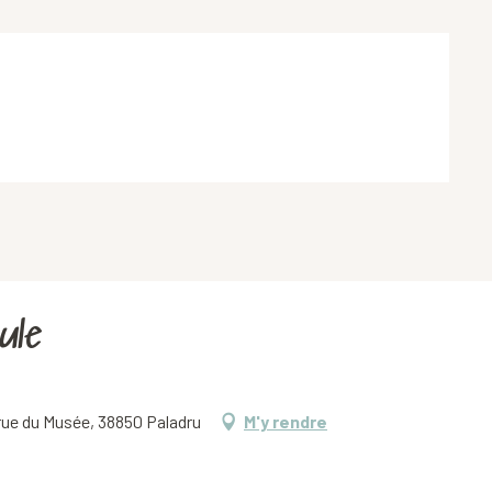
ule
 rue du Musée, 38850 Paladru
M'y rendre