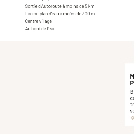
Sortie d’Autoroute à moins de 5 km
Lac ou plan d'eau à moins de 300 m
Centre village
Au bord de l'eau
M
P
B
c
t
s