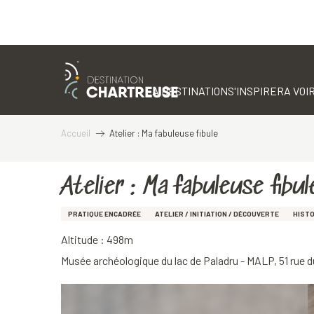
Aller
au
contenu
LA DESTINATION
S'INSPIRER
A VOIR
principal
Accueil
Atelier : Ma fabuleuse fibule
Atelier : Ma fabuleuse fibul
PRATIQUE ENCADRÉE
ATELIER / INITIATION / DÉCOUVERTE
HISTO
Altitude : 498m
Musée archéologique du lac de Paladru - MALP, 51 rue 