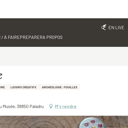
EN LIVE
 / À FAIRE
PREPARER
A PROPOS
e
IRE
LOISIRS CRÉATIFS
ARCHÉOLOGIE : FOUILLES
du Musée, 38850 Paladru
M'y rendre