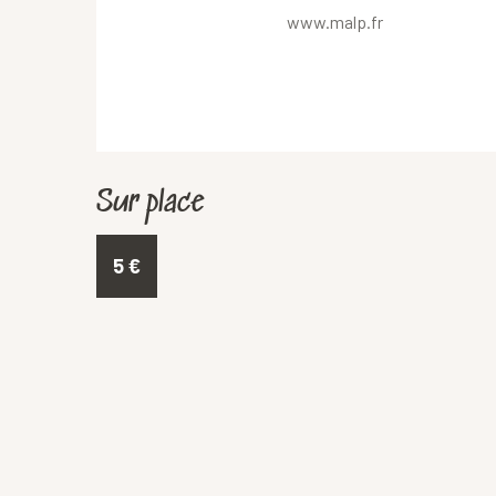
www.malp.fr
Sur place
5
€