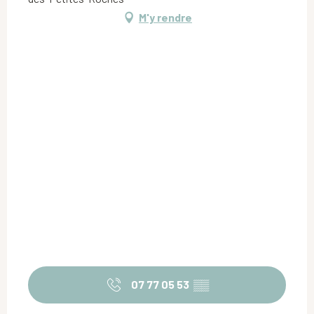
M'y rendre
07 77 05 53
▒▒