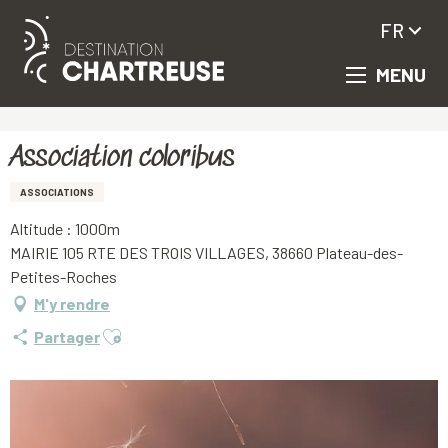
FR
MENU
Aller
Accueil
Association coloribus
au
contenu
principal
Association coloribus
ASSOCIATIONS
Altitude : 1000m
MAIRIE 105 RTE DES TROIS VILLAGES, 38660 Plateau-des-
Petites-Roches
M'y rendre
Ajouter aux favoris
Partager