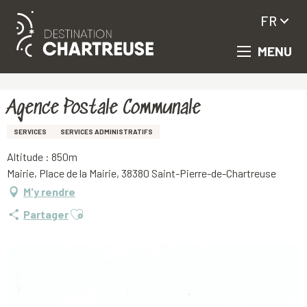
FR
MENU
Aller
Accueil
Agence Postale Communale
au
contenu
principal
Agence Postale Communale
SERVICES
SERVICES ADMINISTRATIFS
Altitude : 850m
Mairie, Place de la Mairie, 38380 Saint-Pierre-de-Chartreuse
M'y rendre
Ajouter aux favoris
Partager