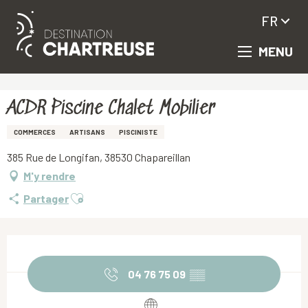
FR
MENU
Aller
Accueil
ACDR Piscine Chalet Mobilier
au
contenu
principal
ACDR Piscine Chalet Mobilier
COMMERCES
ARTISANS
PISCINISTE
385 Rue de Longifan, 38530 Chapareillan
M'y rendre
Ajouter aux favoris
Partager
Ouverture et coordonnées
04 76 75 09
▒▒