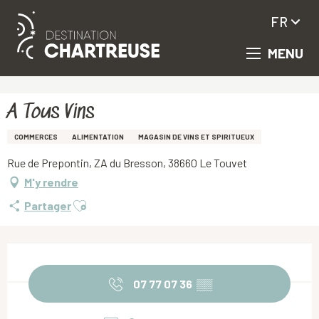
FR
MENU
Aller
Accueil
A Tous Vins
au
contenu
principal
A Tous Vins
COMMERCES
ALIMENTATION
MAGASIN DE VINS ET SPIRITUEUX
Rue de Prepontin, ZA du Bresson, 38660 Le Touvet
M'y rendre
Ajouter aux favoris
Partager
Ouverture et coordonnées
07 77 07 36
▒▒