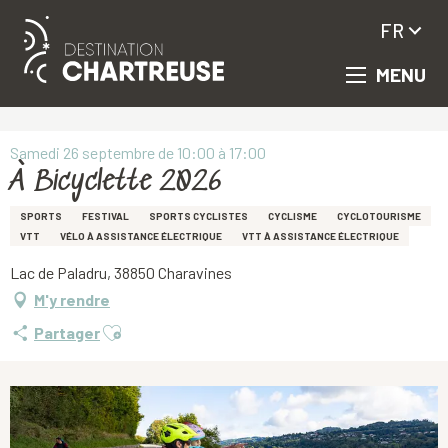
FR
MENU
Aller
Accueil
À Bicyclette 2026
au
contenu
principal
Samedi 26 septembre de 10:00 à 17:00
À Bicyclette 2026
SPORTS
FESTIVAL
SPORTS CYCLISTES
CYCLISME
CYCLOTOURISME
VTT
VÉLO À ASSISTANCE ÉLECTRIQUE
VTT À ASSISTANCE ÉLECTRIQUE
Lac de Paladru, 38850 Charavines
M'y rendre
Ajouter aux favoris
Partager